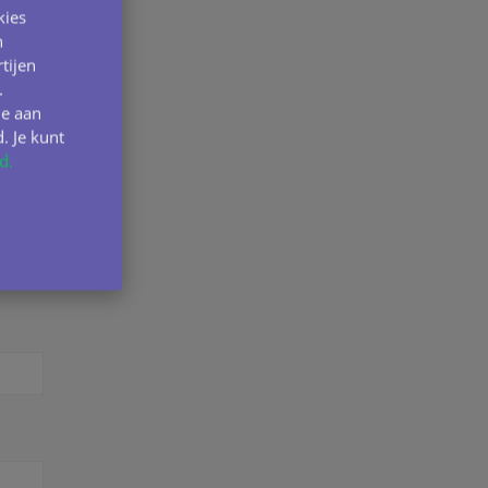
kies
n
tijen
.
ie aan
. Je kunt
d.