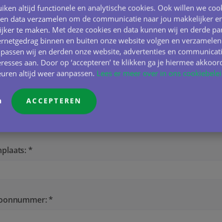
ernaam: *
iken altijd functionele en analytische cookies. Ook willen we coo
 en data verzamelen om de communicatie naar jou makkelijker e
ijker te maken. Met deze cookies en data kunnen wij en derde par
ernetgedrag binnen en buiten onze website volgen en verzamelen
ode: *
Huisnummer: *
passen wij en derden onze website, advertenties en communicat
resses aan. Door op ‘accepteren’ te klikken ga je hiermee akkoord
euren altijd weer aanpassen.
Lees er meer over in ons cookiebelei
tnaam: *
n
ACCEPTEREN
plaats: *
foonnummer: *