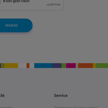
VERZEND
cht
Service
agenda
Algemene Voorwaarden