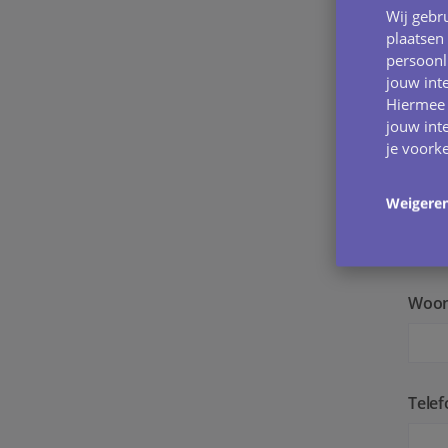
Acht
Wij gebru
plaatsen
persoonl
jouw int
Postc
Hiermee 
jouw inte
je voork
Straa
Weigere
Woon
Tele