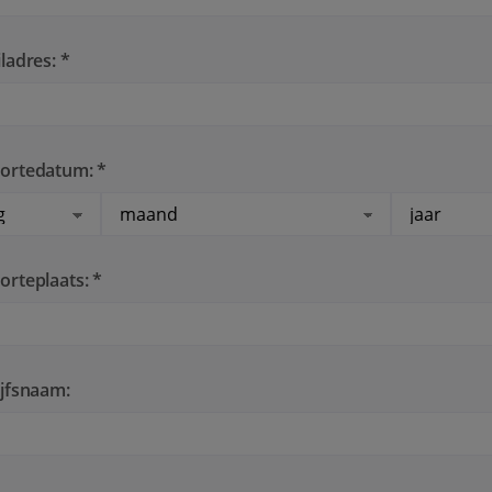
ladres: *
ortedatum: *
rteplaats: *
jfsnaam: