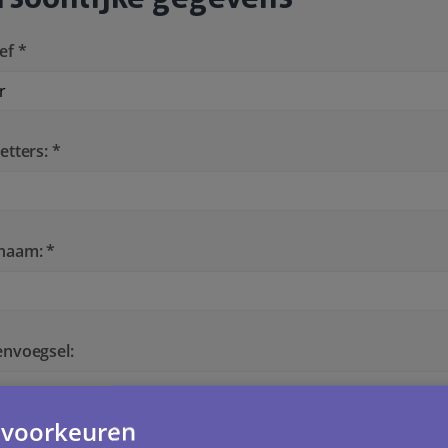
ef *
etters: *
naam: *
envoegsel:
 voorkeuren