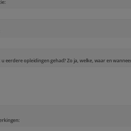
ie:
:
 u eerdere opleidingen gehad? Zo ja, welke, waar en wannee
rkingen: