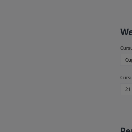
We
Cursu
Curs
Pe