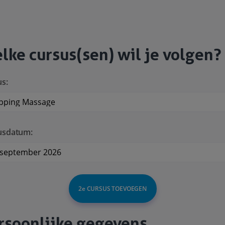
lke cursus(sen) wil je volgen?
s:
usdatum:
2e CURSUS TOEVOEGEN
rsoonlijke gegevens