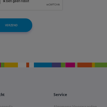
VERZEND
cht
Service
agenda
Algemene Voorwaarden