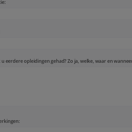
ie:
:
 u eerdere opleidingen gehad? Zo ja, welke, waar en wannee
rkingen: