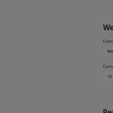
We
Cursu
Curs
Pe