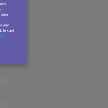
kies
n
tijen
.
ie aan
. Je kunt
d.