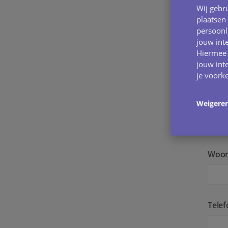
Acht
Wij gebru
plaatsen
persoonl
jouw int
Postc
Hiermee 
jouw inte
je voork
Straa
Weigere
Woon
Tele