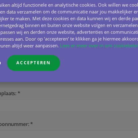
ernaam: *
iken altijd functionele en analytische cookies. Ook willen we coo
 en data verzamelen om de communicatie naar jou makkelijker e
ijker te maken. Met deze cookies en data kunnen wij en derde par
ernetgedrag binnen en buiten onze website volgen en verzamelen
ode: *
Huisnummer: *
passen wij en derden onze website, advertenties en communicat
resses aan. Door op ‘accepteren’ te klikken ga je hiermee akkoord
euren altijd weer aanpassen.
Lees er meer over in ons cookiebelei
tnaam: *
n
ACCEPTEREN
plaats: *
foonnummer: *