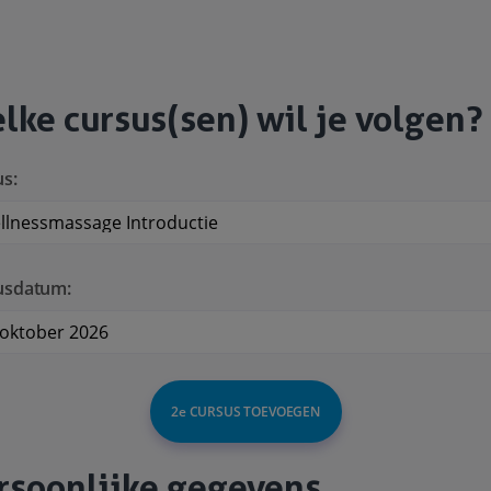
lke cursus(sen) wil je volgen?
s:
usdatum:
2e CURSUS TOEVOEGEN
rsoonlijke gegevens