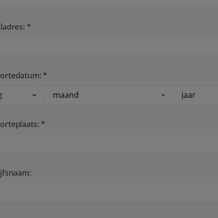
ladres: *
ortedatum: *
rteplaats: *
jfsnaam: