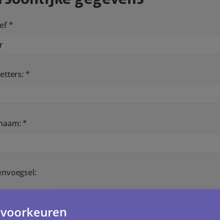
ef *
etters: *
naam: *
envoegsel:
 voorkeuren